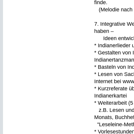
finde.
(Melodie nach d
7. Integrative W
haben –
Ideen entwicke
* Indianerlieder
* Gestalten von 
Indianertanzman
* Basteln von I
* Lesen von Sac
Internet bei www
* Kurzreferate ü
Indianerkartei
* Weiterarbeit (
z.B. Lesen und 
Monats, Buchhef
"Leseleine-Meth
* Vorlesestunden