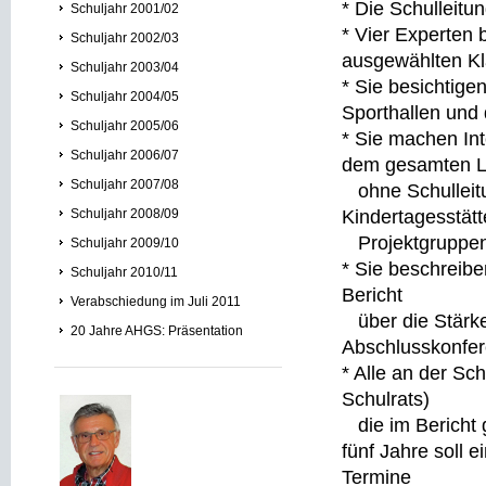
* Die Schulleitun
Schuljahr 2001/02
* Vier Experten 
Schuljahr 2002/03
ausgewählten Kl
Schuljahr 2003/04
* Sie besichtig
Schuljahr 2004/05
Sporthallen und
Schuljahr 2005/06
* Sie machen Int
Schuljahr 2006/07
dem gesamten L
Schuljahr 2007/08
ohne Schulleitu
Schuljahr 2008/09
Kindertagesstätt
Projektgruppen
Schuljahr 2009/10
* Sie beschreibe
Schuljahr 2010/11
Bericht
Verabschiedung im Juli 2011
über die Stärke
20 Jahre AHGS: Präsentation
Abschlusskonfer
* Alle an der Sc
Schulrats)
die im Bericht 
fünf Jahre soll e
Termine