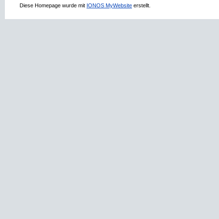
Diese Homepage wurde mit
IONOS MyWebsite
erstellt.