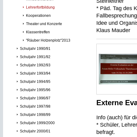
Steinleitner
Lehrerfortbildung
* Päd. Tag des 
Fallbesprechung
Kooperationen
Idee und Organi
Theater und Konzerte
Klaus Mauder
Klassentreffen
"Räuber Hotzenplotz"2013
Schuljahr 1990/91
Schuljahr 1991/92
Schuljahr 1992/93
Schuljahr 1993/94
Schuljahr 1994/95
Schuljahr 1995/96
Schuljahr 1996/97
Externe Eva
Schuljahr 1997/98
Schuljahr 1998/99
Info (auch) für 
Schuljahr 1999/2000
* Schüler, Lehre
Schuljahr 2000/01
befragt.