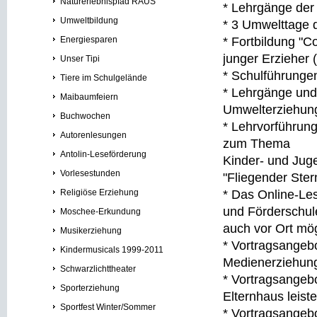
Naturerlebnispfad RAUS
* Lehrgänge der
Umweltbildung
* 3 Umwelttage
Energiesparen
* Fortbildung "C
junger Erzieher
Unser Tipi
* Schulführunge
Tiere im Schulgelände
* Lehrgänge und
Maibaumfeiern
Umwelterziehun
Buchwochen
* Lehrvorführun
Autorenlesungen
zum Thema
Antolin-Leseförderung
Kinder- und Juge
Vorlesestunden
"Fliegender Ster
Religiöse Erziehung
* Das Online-Le
und Förderschule
Moschee-Erkundung
auch vor Ort mögl
Musikerziehung
* Vortragsangebo
Kindermusicals 1999-2011
Medienerziehung
Schwarzlichttheater
* Vortragsangeb
Sporterziehung
Elternhaus leis
Sportfest Winter/Sommer
* Vortragsangeb