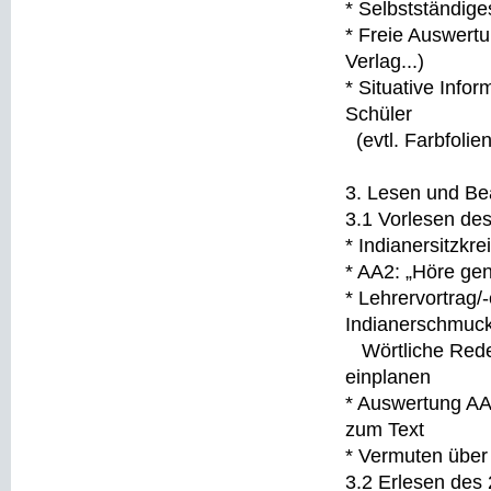
* Selbstständig
* Freie Auswertun
Verlag...)
* Situative Info
Schüler
(evtl. Farbfolie
3. Lesen und Bea
3.1 Vorlesen des
* Indianersitzkre
* AA2: „Höre gen
* Lehrervortrag/-
Indianerschmuck
Wörtliche Reden
einplanen
* Auswertung AA2
zum Text
* Vermuten über
3.2 Erlesen des 