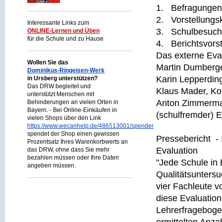
1. Befragungen 
2. Vorstellungs
Interessante Links zum
3. Schulbesuchs
ONLINE-Lernen und Üben
für die Schule und zu Hause
4. Berichtsvors
Das externe Eva
Wollen Sie das
Martin Dumberge
Dominikus-Ringeisen-Werk
Karin Lepperding
in Ursberg unterstützen?
Das DRW begleitet und
Klaus Mader, Ko
unterstützt Menschen mit
Anton Zimmerma
Behinderungen an vielen Orten in
Bayern. - Bei Online-Einkäufen in
(schulfremder) 
vielen Shops über den Link
https://www.wecanhelp.de/486513001/spendenprojekt
spendet der Shop einen gewissen
Pressebericht - 
Prozentsatz Ihres Warenkorbwerts an
Evaluation
das DRW, ohne dass Sie mehr
bezahlen müssen oder Ihre Daten
"Jede Schule in
angeben müssen.
Qualitätsuntersu
vier Fachleute v
diese Evaluation
Lehrerfrageboge