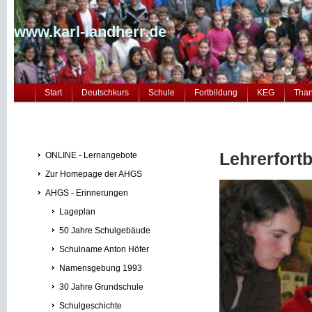
www.karl-landherr.de
Start
Deutschkurs
Schule
Fortbildung
KEG
Tha
Lehrerfort
ONLINE - Lernangebote
Zur Homepage der AHGS
AHGS - Erinnerungen
Lageplan
50 Jahre Schulgebäude
Schulname Anton Höfer
Namensgebung 1993
30 Jahre Grundschule
Schulgeschichte