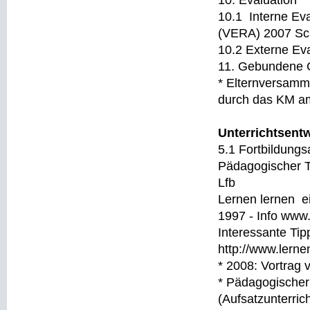
10. Evaluation
10.1 Interne Eva
(VERA) 2007 Sc
10.2 Externe Ev
11. Gebundene G
* Elternvers
durch das KM am
Unterrichtsent
5.1 Fortbildungsa
Pädagogischer T
Lfb
Lernen lernen ei
1997 - Info www
Interessante Ti
http://www.lern
* 2008: Vortra
* Pädagogischer
(Aufsatzunterric