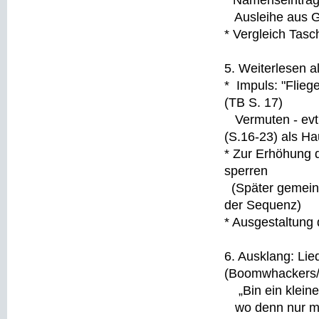
* Namenseintrag
Ausleihe aus Ga
* Vergleich Tas
5. Weiterlesen a
* Impuls: "Flieg
(TB S. 17)
Vermuten - evtl.
(S.16-23) als H
* Zur Erhöhung 
sperren
(Später gemeins
der Sequenz)
* Ausgestaltung
6. Ausklang: Li
(Boomwhackers/
„Bin ein kleiner 
wo denn nur mein