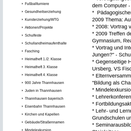
Fußballturniere
dem Computer -
Gesundheitserziehung
* Pädagogische
2009 Thema: Aufs
Kunsterziehung/WTG
* 2008: Vortra
Aktionen/Projekte
* 2009 Treffen d
Schulfeste
Gymnasium, Rea
Schullandheimaufenthalte
* Vortrag und In
Fasching
Jungen?" - Schu
Heimatheft 1./2. Klasse
* Gegenseitige 
Heimatheft 3. Klasse
Ursberg, VS Fi
Heimatheft 4. Klasse
* Elternversam
"Bildung als Ch
900 Jahre Thannhausen
* Mindelexkursi
Juden in Thannhausen
* Lehrerkonferen
Thannhausen bayerisch
* Fortbildungsak
Eisenbahn Thannhausen
* Lehr- und Lern
Kirchen und Kapellen
Grundschulen u
Gebäude/Straßennamen
* Seminarausbil
Mindelexkursion