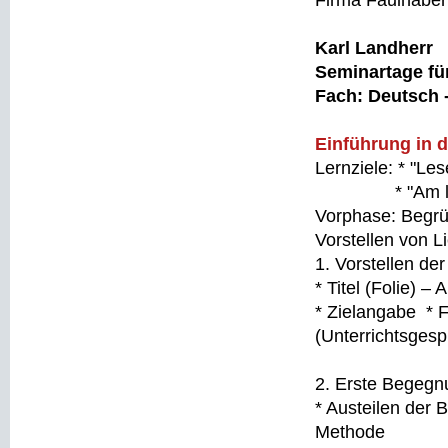
Firma Faulhabe
Karl Landherr 
Seminartage fü
Fach: Deutsch -
Einführung in 
Lernziele: * "Le
* "Am literari
Vorphase: Begrüß
Vorstellen von 
1. Vorstellen de
* Titel (Folie) –
* Zielangabe * 
(Unterrichtsgesp
2. Erste Begeg
* Austeilen der
Methode