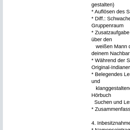
gestalten)
* Auflösen des S
* Diff.: Schwache
Gruppenraum
* Zusatzaufgabe 
über den
weißen Mann den
deinem Nachbar
* Während der St
Original-Indiane
* Belegendes Le
und
klanggestaltend
Hörbuch
Suchen und Lese
* Zusammenfassu
4. Inbesitznahm