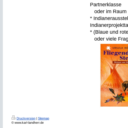
Partnerklasse
oder im Raum d
* Indianerausste
Indianerprojektt
* (Blaue und ro
oder viele Fra
Druckversion
|
Sitemap
© www.karl-landherr.de