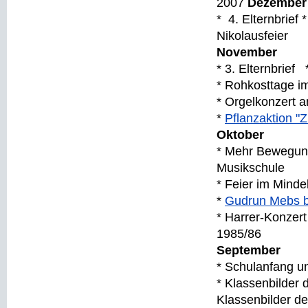
2007
Dezembe
* 4. Elternbrief
Nikolausfeier
November
* 3. Elternbrief
* Rohkosttage 
* Orgelkonzert 
*
Pflanzaktion "Z
Oktober
* Mehr Bewegung
Musikschule
* Feier im Mind
*
Gudrun Mebs b
* Harrer-Konzert
1985/86
September
* Schulanfang un
* Klassenbilder 
Klassenbilder de