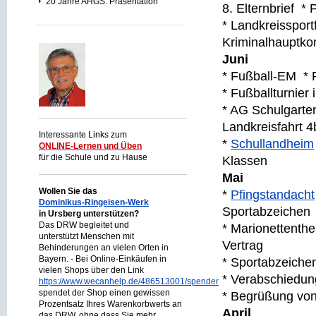
20 Jahre AHGS: Präsentation
8. Elternbrief *
* Landkreisspor
Kriminalhauptko
Juni
* Fußball-EM * 
* Fußballturnier
* AG Schulgarte
Landkreisfahrt 
Interessante Links zum
*
Schullandheim
ONLINE-Lernen und Üben
für die Schule und zu Hause
Klassen
Mai
Wollen Sie das
*
Pfingstandacht
Dominikus-Ringeisen-Werk
Sportabzeichen
in Ursberg unterstützen?
Das DRW begleitet und
* Marionettenthea
unterstützt Menschen mit
Vertrag
Behinderungen an vielen Orten in
Bayern. - Bei Online-Einkäufen in
* Sportabzeiche
vielen Shops über den Link
* Verabschiedun
https://www.wecanhelp.de/486513001/spendenprojekt
spendet der Shop einen gewissen
* Begrüßung vo
Prozentsatz Ihres Warenkorbwerts an
April
das DRW, ohne dass Sie mehr