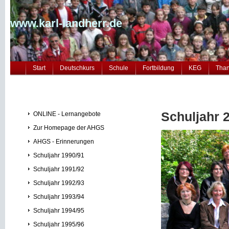
www.karl-landherr.de
Start
Deutschkurs
Schule
Fortbildung
KEG
Tha
Schuljahr 
ONLINE - Lernangebote
Zur Homepage der AHGS
AHGS - Erinnerungen
Schuljahr 1990/91
Schuljahr 1991/92
Schuljahr 1992/93
Schuljahr 1993/94
Schuljahr 1994/95
Schuljahr 1995/96