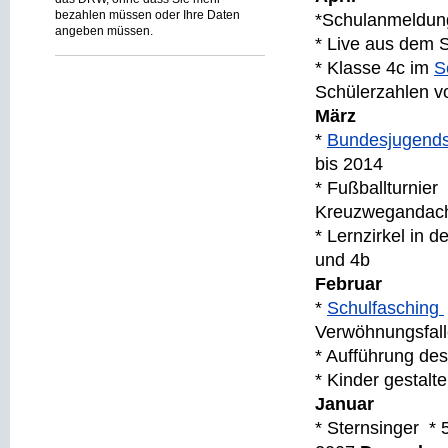
bezahlen müssen oder Ihre Daten
*Schulanmeldung
angeben müssen.
* Live aus dem 
* Klasse 4c im
S
Schülerzahlen v
März
*
Bundesjugends
bis 2014
* Fußballturnie
Kreuzweganda
* Lernzirkel in 
und 4b
Februar
*
Schulfasching
Verwöhnungsfal
* Aufführung de
* Kinder gestalte
Januar
* Sternsinger * 5