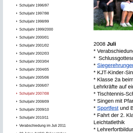
Schuljahr 1996/97
Schuljahr 1997/98
Schuljahr 1998/99
Schuljahr 1999/2000
Schuljahr 2000/01
2008
Juli
Schuljahr 2001/02
* Verabschiedun
Schuljahr 2002/03
* Schlussgottes
Schuljahr 2003/04
*
Siegerehrungen
Schuljahr 2004/05
* KJT-Kinder-Sin
Schuljahr 2005/06
* Klasse 2a bei
Schuljahr 2006/07
Lehrkräfte auf 
* Tischtennis-Sc
Schuljahr 2007/08
* Singen mit Pfa
Schuljahr 2008/09
*
Sportfest
und B
Schuljahr 2009/10
* Fahrt der 2. K
Schuljahr 2010/11
Leichtatlethik
Verabschiedung im Juli 2011
* Lehrerfortbil