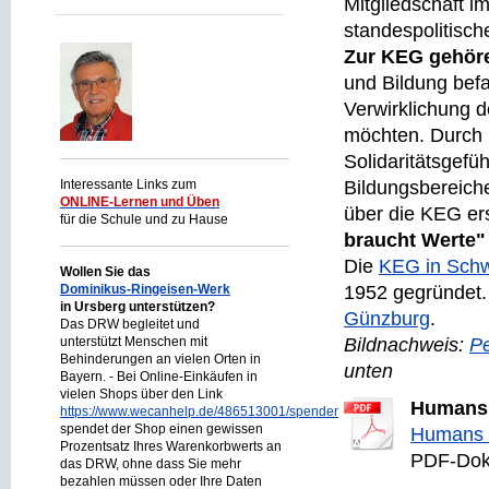
Mitgliedschaft i
standespolitisch
Zur KEG gehör
und Bildung befa
Verwirklichung d
möchten. Durch i
Solidaritätsgefü
Interessante Links zum
Bildungsbereiche
ONLINE-Lernen und Üben
über die KEG ers
für die Schule und zu Hause
braucht Werte"
Die
KEG in Sch
Wollen Sie das
Dominikus-Ringeisen-Werk
1952 gegründet. 
in Ursberg unterstützen?
Günzburg
.
Das DRW begleitet und
unterstützt Menschen mit
Bildnachweis:
P
Behinderungen an vielen Orten in
unten
Bayern. - Bei Online-Einkäufen in
vielen Shops über den Link
Humans 
https://www.wecanhelp.de/486513001/spendenprojekt
spendet der Shop einen gewissen
Humans o
Prozentsatz Ihres Warenkorbwerts an
PDF-Dok
das DRW, ohne dass Sie mehr
bezahlen müssen oder Ihre Daten