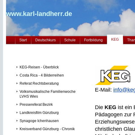
www.karl-landherr.de
KEG
Start
Deutschkurs
Schule
Fortbildung
Tha
KEG-Reisen - Überblick
Costa Rica - 4 Bilderreihen
Referat Rechtsberatung
E-Mail:
info@ke
Volksmusikalische Familienwoche
LVHS Wies
Pressereferat Bezirk
Die
KEG
ist ein
Landkreisfilm Günzburg
Pädagogen zur F
Synagoge Ichenhausen
Erziehungswese
christlichen Gla
Kreisverband Günzburg - Chronik