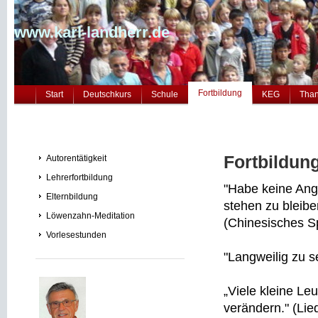
www.karl-landherr.de
Fortbildung
Start
Deutschkurs
Schule
KEG
Tha
Fortbildun
Autorentätigkeit
Lehrerfortbildung
"Habe keine Ang
Elternbildung
stehen zu bleibe
Löwenzahn-Meditation
(Chinesisches S
Vorlesestunden
"Langweilig zu se
„Viele kleine Le
verändern." (Lie