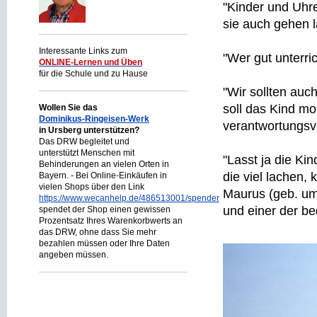
"Kinder und Uhr
sie auch gehen l
Interessante Links zum
"Wer gut unterric
ONLINE-Lernen und Üben
für die Schule und zu Hause
"Wir sollten auc
soll das Kind m
Wollen Sie das
Dominikus-Ringeisen-Werk
verantwortungsvo
in Ursberg unterstützen?
Das DRW begleitet und
unterstützt Menschen mit
"Lasst ja die Kin
Behinderungen an vielen Orten in
die viel lachen,
Bayern. - Bei Online-Einkäufen in
vielen Shops über den Link
Maurus (geb. um 
https://www.wecanhelp.de/486513001/spendenprojekt
und einer der be
spendet der Shop einen gewissen
Prozentsatz Ihres Warenkorbwerts an
das DRW, ohne dass Sie mehr
bezahlen müssen oder Ihre Daten
angeben müssen.