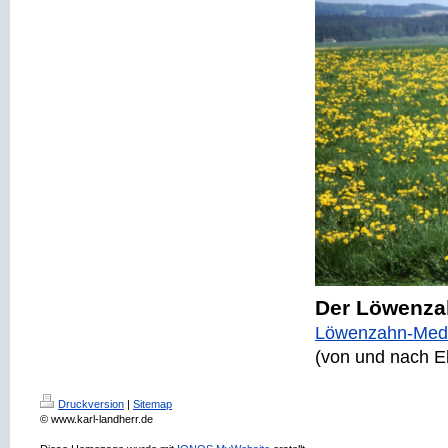
Der Löwenzah
Löwenzahn-Medi
(von und nach E
Druckversion
|
Sitemap
© www.karl-landherr.de