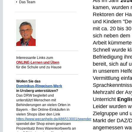
Als im Jahr
201
Das Team
kamen, wurden m
Rektoren der Ha
und Kindern "Deu
mit ca. 20 bis 3
sich neben dem 
Arbeit kümmerte
Schnell wurde kl
Befriedigung ihr
Interessante Links zum
ONLINE-Lernen und Üben
bereit, sich auf
für die Schule und zu Hause
in unserem Helfe
Vermittlung einf
Wollen Sie das
Sprachkenntnisse
Dominikus-Ringeisen-Werk
in Ursberg unterstützen?
Mehrzahl der As
Das DRW begleitet und
Unterricht
Engli
unterstützt Menschen mit
Behinderungen an vielen Orten in
Leider wurden w
Bayern. - Bei Online-Einkäufen in
Zielgruppe und u
vielen Shops über den Link
https://www.wecanhelp.de/486513001/spendenprojekt
Markt der DAZ/DA
spendet der Shop einen gewissen
angemessen war.
Prozentsatz Ihres Warenkorbwerts an