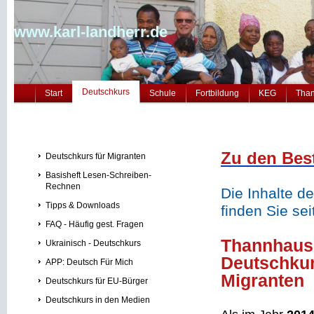
www.karl-landherr.de
Deutschkurs
Start
Schule
Fortbildung
KEG
Tha
Zu den Best
Deutschkurs für Migranten
Basisheft Lesen-Schreiben-
Rechnen
Die Inhalte d
Tipps & Downloads
finden Sie sei
FAQ - Häufig gest. Fragen
Thannhaus
Ukrainisch - Deutschkurs
Deutschku
APP: Deutsch Für Mich
Migranten
Deutschkurs für EU-Bürger
Deutschkurs in den Medien