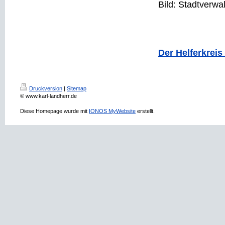
Bild: Stadtverw
Der Helferkreis
Druckversion
|
Sitemap
© www.karl-landherr.de
Diese Homepage wurde mit
IONOS MyWebsite
erstellt.