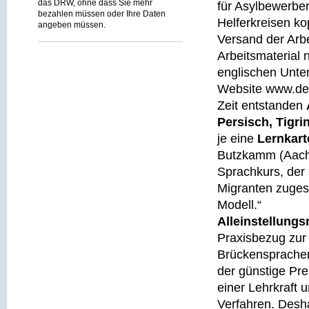
das DRW, ohne dass Sie mehr
für Asylbewerbe
bezahlen müssen oder Ihre Daten
Helferkreisen ko
angeben müssen.
Versand der Arbe
Arbeitsmaterial
englischen Unte
Website www.deu
Zeit entstanden
Persisch, Tigri
je eine
Lernkart
Butzkamm (Aache
Sprachkurs, der 
Migranten zuges
Modell.“
Alleinstellung
Praxisbezug zur 
Brückensprachen
der günstige Pre
einer Lehrkraft 
Verfahren. Desha