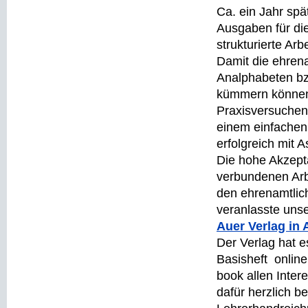
Ca. ein Jahr spä
Ausgaben für di
strukturierte Arb
Damit die ehrena
Analphabeten bz
kümmern können,
Praxisversuche
einem einfachen,
erfolgreich mit 
Die hohe Akzept
verbundenen Arb
den ehrenamtlic
veranlasste uns
Auer Verlag in
Der Verlag hat e
Basisheft onlin
book allen Inte
dafür herzlich b