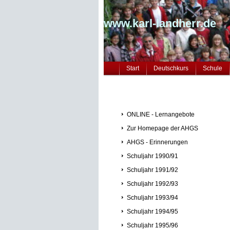
www.karl-landherr.de
Start
Deutschkurs
Schule
ONLINE - Lernangebote
Zur Homepage der AHGS
AHGS - Erinnerungen
Schuljahr 1990/91
Schuljahr 1991/92
Schuljahr 1992/93
Schuljahr 1993/94
Schuljahr 1994/95
Schuljahr 1995/96