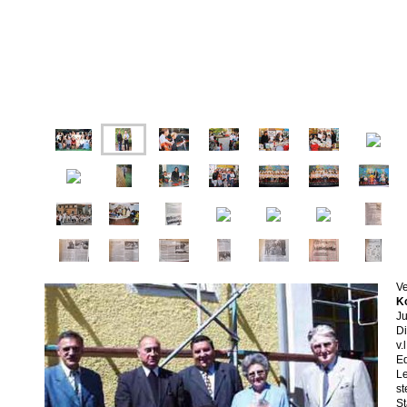
V
K
Ju
Di
v.
E
L
st
St