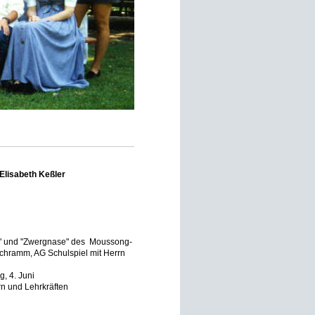
 Elisabeth Keßler
h" und "Zwergnase" des Moussong-
 Schramm, AG Schulspiel mit Herrn
, 4. Juni
rn und Lehrkräften