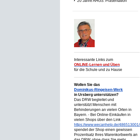
20 Jahre AHGS: Präsentation
Interessante Links zum
ONLINE-Lernen und Üben
für die Schule und zu Hause
Wollen Sie das
Dominikus-Ringeisen-Werk
in Ursberg unterstützen?
Das DRW begleitet und
unterstützt Menschen mit
Behinderungen an vielen Orten in
Bayern. - Bei Online-Einkäufen in
vielen Shops über den Link
https://www.wecanhelp.de/486513001/
spendet der Shop einen gewissen
Prozentsatz Ihres Warenkorbwerts an
das DRW, ohne dass Sie mehr