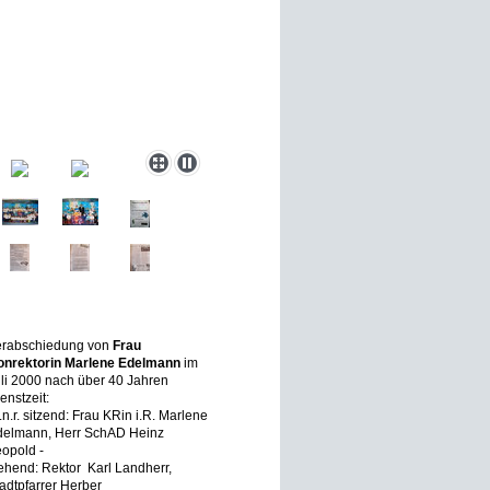
erabschiedung von
Frau
onrektorin Marlene Edelmann
im
li 2000 nach über 40 Jahren
enstzeit:
l.n.r. sitzend: Frau KRin i.R. Marlene
delmann, Herr SchAD Heinz
eopold -
ehend: Rektor Karl Landherr,
adtpfarrer Herber