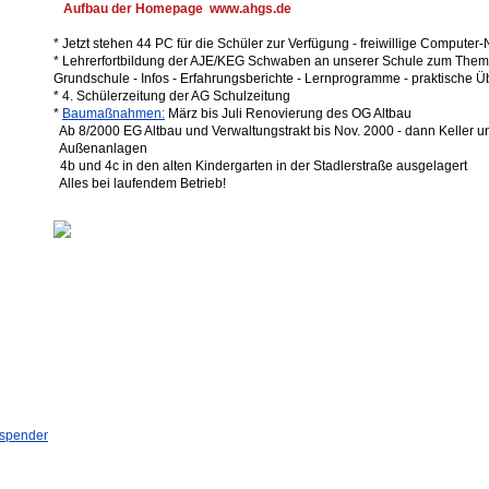
Aufbau der Homepage www.ahgs.de
* Jetzt stehen 44 PC für die Schüler zur Verfügung - freiwillige Computer
* Lehrerfortbildung der AJE/KEG Schwaben an unserer Schule zum Thema
Grundschule - Infos - Erfahrungsberichte - Lernprogramme - praktische 
* 4. Schülerzeitung der AG Schulzeitung
*
Baumaßnahmen:
März bis Juli Renovierung des OG Altbau
Ab 8/2000 EG Altbau und Verwaltungstrakt bis Nov. 2000 - dann Keller u
Außenanlagen
4b und 4c in den alten Kindergarten in der Stadlerstraße ausgelagert
Alles bei laufendem Betrieb!
spendenprojekt