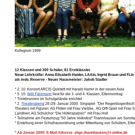
Kollegium 1999
12 Klassen und 300 Schüler, 81 Erstklässler
Neue Lehrkräfte: Anna-Elisabeth Haider, LAAin, Ingrid Braun und FLin
als mob. Reserve - Neuer Hausmeister: Jakob Stadler
* 2. 10. Konzert ARCIS Quintett mit Harald Harrer in der neuen Aula
* 5. 10.
Willi Fährmann
liest für die 3. und 4. Klassen, Elternvortrag
* Trinkbrunnen im Schulgelände errichtet
* 2.
Theaterabend
28./29. Januar 2000 Singspiel "Der Regenbogenfisc
Theaters mit Figuren: AG Flöten mit Frau Vietzke, AG Orff-Spiel mit Frau
Landherr, AG Schulchor "Die Höferspatzen" mit Frau Holl
* Teilnahme am Festumzug "50 Jahre Volksfest" Thannhausen am Sonntag
* Erstellung einer Schulhausordnung unter Mitwirkung von Schülern, Elte
* Ab Januar 2000: E-Mail Adresse ahgs.thannhausen@t-online.de