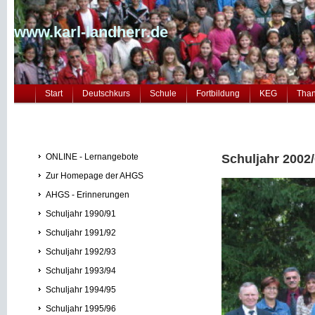
www.karl-landherr.de
Start
Deutschkurs
Schule
Fortbildung
KEG
Tha
ONLINE - Lernangebote
Schuljahr 2002
Zur Homepage der AHGS
AHGS - Erinnerungen
Schuljahr 1990/91
Schuljahr 1991/92
Schuljahr 1992/93
Schuljahr 1993/94
Schuljahr 1994/95
Schuljahr 1995/96