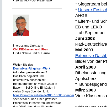
20 Jahre AHGS: Präsentation
* Siegerteam be
*
Unsere Festsch
AHGS
* Eltern- und S
EB und LEKO
ab September 2
Juni 2003
Rad-Deutschlan
Interessante Links zum
Mai 2003
ONLINE-Lernen und Üben
für die Schule und zu Hause
Extensive Dach
Bilder von der 
Wollen Sie das
April 2003
Dominikus-Ringeisen-Werk
Bibelausstell
in Ursberg unterstützen?
Das DRW begleitet und
Aprilscherz
unterstützt Menschen mit
* Bundesjugen
Behinderungen an vielen Orten in
Bayern. - Bei Online-Einkäufen in
März 2003
vielen Shops über den Link
Viele Klassen s
https://www.wecanhelp.de/486513001/spendenprojekt
spendet der Shop einen gewissen
-
Prozentsatz Ihres Warenkorbwerts an
das DRW, ohne dass Sie mehr