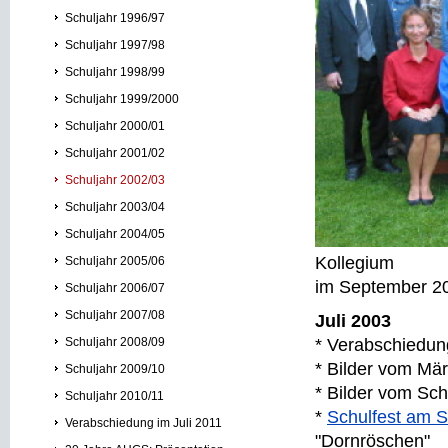
Schuljahr 1996/97
Schuljahr 1997/98
Schuljahr 1998/99
Schuljahr 1999/2000
Schuljahr 2000/01
Schuljahr 2001/02
Schuljahr 2002/03
Schuljahr 2003/04
Schuljahr 2004/05
Kollegium
Schuljahr 2005/06
im September 2
Schuljahr 2006/07
Schuljahr 2007/08
Juli 2003
Schuljahr 2008/09
* Verabschiedun
* Bilder vom Mä
Schuljahr 2009/10
* Bilder vom Sc
Schuljahr 2010/11
*
Schulfest am S
Verabschiedung im Juli 2011
"Dornröschen"