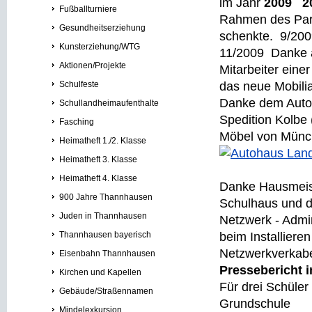
im Jahr
2009 2
Fußballturniere
Rahmen des Par
Gesundheitserziehung
schenkte. 9/20
Kunsterziehung/WTG
11/2009 Danke a
Aktionen/Projekte
Mitarbeiter ein
Schulfeste
das neue Mobilia
Danke dem Auto
Schullandheimaufenthalte
Spedition Kolbe 
Fasching
Möbel von Münch
Heimatheft 1./2. Klasse
Heimatheft 3. Klasse
Heimatheft 4. Klasse
Danke Hausmeist
900 Jahre Thannhausen
Schulhaus und d
Juden in Thannhausen
Netzwerk - Admin
Thannhausen bayerisch
beim Installiere
Netzwerkverkab
Eisenbahn Thannhausen
Pressebericht 
Kirchen und Kapellen
Für drei Schüle
Gebäude/Straßennamen
Grundschule
Mindelexkursion