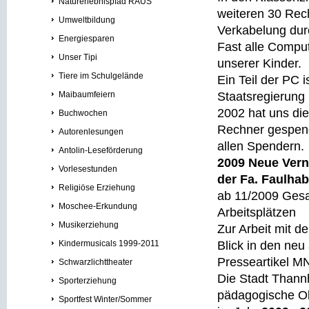
Naturerlebnispfad RAUS
weiteren 30 Rec
Umweltbildung
Verkabelung dur
Energiesparen
Fast alle Compu
Unser Tipi
unserer Kinder.
Tiere im Schulgelände
Ein Teil der PC 
Maibaumfeiern
Staatsregierung
2002 hat uns di
Buchwochen
Rechner gespende
Autorenlesungen
allen Spendern.
Antolin-Leseförderung
2009 Neue Vern
Vorlesestunden
der Fa. Faulha
Religiöse Erziehung
ab 11/2009 Gesa
Moschee-Erkundung
Arbeitsplätzen
Musikerziehung
Zur Arbeit mit 
Kindermusicals 1999-2011
Blick in den n
Presseartikel M
Schwarzlichttheater
Die Stadt Thann
Sporterziehung
pädagogische Ob
Sportfest Winter/Sommer