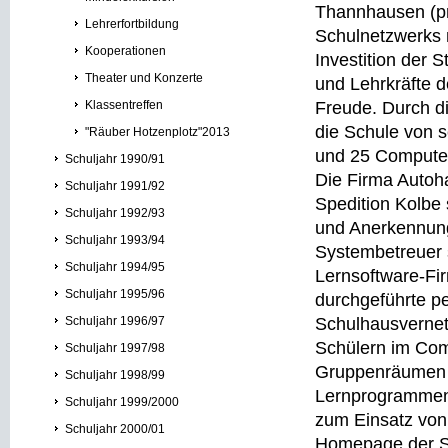
Thannhausen (pm
Lehrerfortbildung
Schulnetzwerks 
Kooperationen
Investition der
Theater und Konzerte
und Lehrkräfte 
Klassentreffen
Freude. Durch d
die Schule von 
"Räuber Hotzenplotz"2013
und 25 Compute
Schuljahr 1990/91
Die Firma Autoh
Schuljahr 1991/92
Spedition Kolbe
Schuljahr 1992/93
und Anerkennung
Schuljahr 1993/94
Systembetreuer s
Schuljahr 1994/95
Lernsoftware-Fi
Schuljahr 1995/96
durchgeführte p
Schuljahr 1996/97
Schulhausvernet
Schülern im Com
Schuljahr 1997/98
Gruppenräumen i
Schuljahr 1998/99
Lernprogrammen e
Schuljahr 1999/2000
zum Einsatz von
Schuljahr 2000/01
Homepage der S