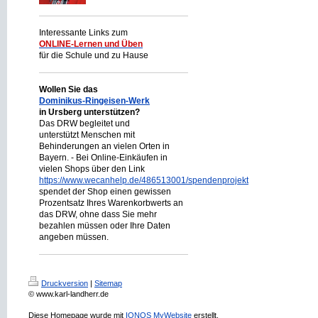
Interessante Links zum
ONLINE-Lernen und Üben
für die Schule und zu Hause
Wollen Sie das
Dominikus-Ringeisen-Werk
in Ursberg unterstützen?
Das DRW begleitet und
unterstützt Menschen mit
Behinderungen an vielen Orten in
Bayern. - Bei Online-Einkäufen in
vielen Shops über den Link
https://www.wecanhelp.de/486513001/spendenprojekt
spendet der Shop einen gewissen
Prozentsatz Ihres Warenkorbwerts an
das DRW, ohne dass Sie mehr
bezahlen müssen oder Ihre Daten
angeben müssen.
Druckversion
|
Sitemap
© www.karl-landherr.de
Diese Homepage wurde mit
IONOS MyWebsite
erstellt.