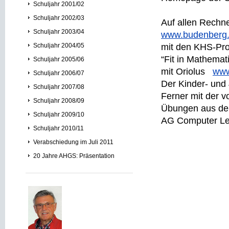
Schuljahr 2001/02
Schuljahr 2002/03
Auf allen Rechn
Schuljahr 2003/04
www.budenberg
Schuljahr 2004/05
mit den KHS-P
“Fit in Mathemat
Schuljahr 2005/06
mit Oriolus
www
Schuljahr 2006/07
Der Kinder- und 
Schuljahr 2007/08
Ferner mit der v
Schuljahr 2008/09
Übungen aus dem
Schuljahr 2009/10
AG Computer 
Schuljahr 2010/11
Verabschiedung im Juli 2011
20 Jahre AHGS: Präsentation