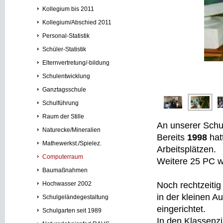
Kollegium bis 2011
Kollegium/Abschied 2011
Personal-Statistik
Schüler-Statistik
Elternvertretung/-bildung
Schulentwicklung
Ganztagsschule
Schulführung
Raum der Stille
An unserer Schul
Naturecke/Mineralien
Bereits
1998
hat
Mathewerkst./Spielez.
Arbeitsplätzen.
Computerraum
Weitere 25 PC w
Baumaßnahmen
Hochwasser 2002
Noch rechtzeiti
in der kleinen 
Schulgeländegestaltung
eingerichtet.
Schulgarten seit 1989
In den Klassen