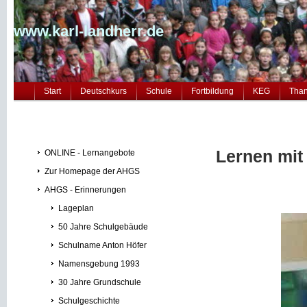
www.karl-landherr.de
Start
Deutschkurs
Schule
Fortbildung
KEG
Tha
Lernen mi
ONLINE - Lernangebote
Zur Homepage der AHGS
AHGS - Erinnerungen
Lageplan
50 Jahre Schulgebäude
Schulname Anton Höfer
Namensgebung 1993
30 Jahre Grundschule
Schulgeschichte