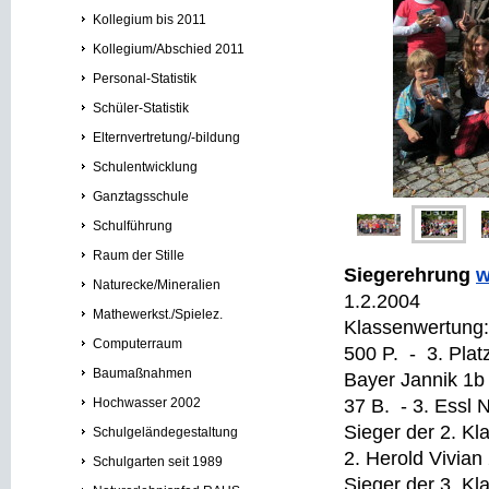
Kollegium bis 2011
Kollegium/Abschied 2011
Personal-Statistik
Schüler-Statistik
Elternvertretung/-bildung
Schulentwicklung
Ganztagsschule
Schulführung
Raum der Stille
Siegerehrung
w
Naturecke/Mineralien
1.2.2004
Mathewerkst./Spielez.
Klassenwertung:
Computerraum
500 P. - 3. Plat
Baumaßnahmen
Bayer Jannik 1b
Hochwasser 2002
37 B. - 3. Essl
Sieger der 2. K
Schulgeländegestaltung
2. Herold Vivian
Schulgarten seit 1989
Sieger der 3. K