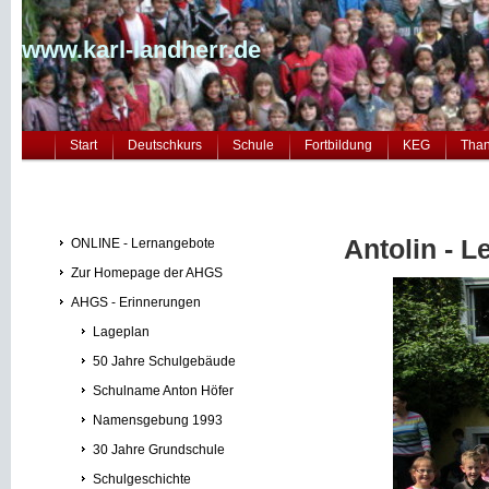
www.karl-landherr.de
Start
Deutschkurs
Schule
Fortbildung
KEG
Tha
Antolin - 
ONLINE - Lernangebote
Zur Homepage der AHGS
AHGS - Erinnerungen
Lageplan
50 Jahre Schulgebäude
Schulname Anton Höfer
Namensgebung 1993
30 Jahre Grundschule
Schulgeschichte