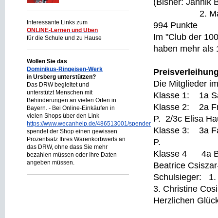
(Bisher: Jannik 
2. Max Hoppe
Interessante Links zum
994 Punkte
ONLINE-Lernen und Üben
Im "Club der 100
für die Schule und zu Hause
haben mehr als 
Wollen Sie das
Dominikus-Ringeisen-Werk
Preisverleihung
in Ursberg unterstützen?
Die Mitglieder i
Das DRW begleitet und
unterstützt Menschen mit
Klasse 1: 1a S
Behinderungen an vielen Orten in
Klasse 2: 2a F
Bayern. - Bei Online-Einkäufen in
vielen Shops über den Link
P. 2/3c Elisa Ha
https://www.wecanhelp.de/486513001/spendenprojekt
Klasse 3: 3a 
spendet der Shop einen gewissen
Prozentsatz Ihres Warenkorbwerts an
P.
das DRW, ohne dass Sie mehr
Klasse 4 4a B
bezahlen müssen oder Ihre Daten
angeben müssen.
Beatrice Csiszar
Schulsieger: 1
3. Christine Cos
Herzlichen Glüc