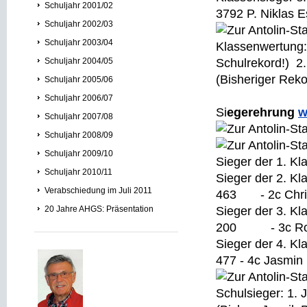
Schuljahr 2001/02
3792 P. Niklas E
Schuljahr 2002/03
Schuljahr 2003/04
Klassenwertung:
Schuljahr 2004/05
Schulrekord!) 2.
(Bisheriger Rek
Schuljahr 2005/06
Schuljahr 2006/07
Si
egerehrung
w
Schuljahr 2007/08
Schuljahr 2008/09
Schuljahr 2009/10
Sieger der 1. 
Schuljahr 2010/11
Sieger der 2. K
Verabschiedung im Juli 2011
463 - 2c Chris
20 Jahre AHGS: Präsentation
Sieger der 3. 
200 - 3c Roni
Sieger der 4. K
477 - 4c Jasmi
Schulsieger: 1.