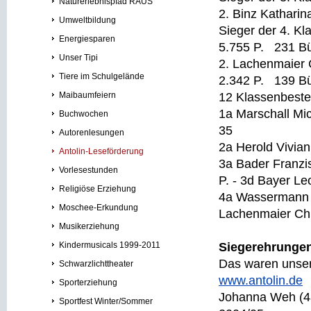
Naturerlebnispfad RAUS
2. Binz Katharin
Umweltbildung
Sieger der 4. K
Energiesparen
5.755 P. 231 Büc
Unser Tipi
2. Lachenmaier
Tiere im Schulgelände
2.342 P. 139 B
Maibaumfeiern
12 Klassenbest
1a Marschall Mic
Buchwochen
35
Autorenlesungen
2a Herold Vivian
Antolin-Leseförderung
3a Bader Franzis
Vorlesestunden
P. - 3d Bayer Le
Religiöse Erziehung
4a Wassermann A
Moschee-Erkundung
Lachenmaier 
Musikerziehung
Kindermusicals 1999-2011
Siegerehrunge
Das waren unser
Schwarzlichttheater
www.antolin.de
Sporterziehung
Johanna Weh (4a
Sportfest Winter/Sommer