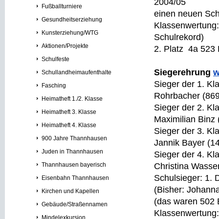
2004/05
Fußballturniere
einen neuen Sch
Gesundheitserziehung
Klassenwertung:
Kunsterziehung/WTG
Schulrekord)
Aktionen/Projekte
2. Platz 4a 52
Schulfeste
Siegerehrung
w
Schullandheimaufenthalte
Sieger der 1. Kl
Fasching
Rohrbacher (86
Heimatheft 1./2. Klasse
Sieger der 2. Kl
Heimatheft 3. Klasse
Maximilian Binz
Heimatheft 4. Klasse
Sieger der 3. Kl
900 Jahre Thannhausen
Jannik Bayer (1
Juden in Thannhausen
Sieger der 4. Kl
Thannhausen bayerisch
Christina Wasse
Schulsieger: 1.
Eisenbahn Thannhausen
(Bisher: Johann
Kirchen und Kapellen
(das waren 502 
Gebäude/Straßennamen
Klassenwertung:
Mindelexkursion