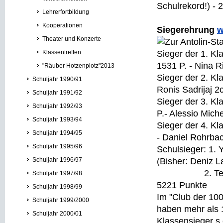
Schulrekord!) - 
Lehrerfortbildung
Kooperationen
Siegerehrung
w
Theater und Konzerte
Klassentreffen
Sieger der 1. Kl
1531 P. - Nina R
"Räuber Hotzenplotz"2013
Sieger der 2. Kl
Schuljahr 1990/91
Ronis Sadrijaj 2
Schuljahr 1991/92
Sieger der 3. Kl
Schuljahr 1992/93
P.- Alessio Mich
Schuljahr 1993/94
Sieger der 4. Kl
Schuljahr 1994/95
- Daniel Rohrba
Schuljahr 1995/96
Schulsieger: 1.
Schuljahr 1996/97
(Bisher: Deniz L
2. Teresa Ge
Schuljahr 1997/98
5221 Punkte
Schuljahr 1998/99
Im "Club der 100
Schuljahr 1999/2000
haben mehr als 
Schuljahr 2000/01
Klassensieger s