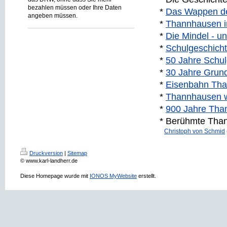
bezahlen müssen oder Ihre Daten
*
Das Wappen de
angeben müssen.
*
Thannhausen in
*
Die Mindel - u
*
Schulgeschich
*
50 Jahre Schu
*
30 Jahre Grun
*
Eisenbahn Tha
*
Thannhausen w
*
900 Jahre Tha
* Berühmte Than
Christoph von Schmid
Druckversion
|
Sitemap
© www.karl-landherr.de
Diese Homepage wurde mit
IONOS MyWebsite
erstellt.