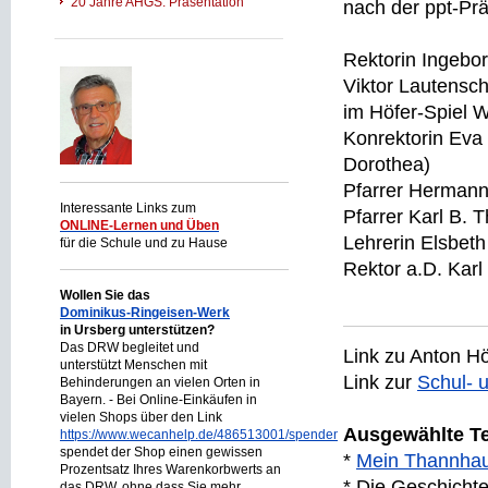
20 Jahre AHGS: Präsentation
nach der ppt-Präs
Rektorin Ingebo
Viktor Lautensch
im Höfer-Spiel 
Konrektorin Eva 
Dorothea)
Pfarrer Hermann
Interessante Links zum
Pfarrer Karl B. 
ONLINE-Lernen und Üben
Lehrerin Elsbeth
für die Schule und zu Hause
Rektor a.D. Karl
Wollen Sie das
Dominikus-Ringeisen-Werk
in Ursberg unterstützen?
Das DRW begleitet und
Link zu Anton Hö
unterstützt Menschen mit
Link zur
Schul- 
Behinderungen an vielen Orten in
Bayern. - Bei Online-Einkäufen in
vielen Shops über den Link
Ausgewählte Te
https://www.wecanhelp.de/486513001/spendenprojekt
spendet der Shop einen gewissen
*
Mein Thannhau
Prozentsatz Ihres Warenkorbwerts an
*
Die Geschicht
das DRW, ohne dass Sie mehr