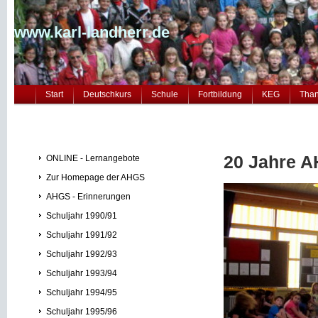
www.karl-landherr.de
Start
Deutschkurs
Schule
Fortbildung
KEG
Tha
20 Jahre A
ONLINE - Lernangebote
Zur Homepage der AHGS
AHGS - Erinnerungen
Schuljahr 1990/91
Schuljahr 1991/92
Schuljahr 1992/93
Schuljahr 1993/94
Schuljahr 1994/95
Schuljahr 1995/96