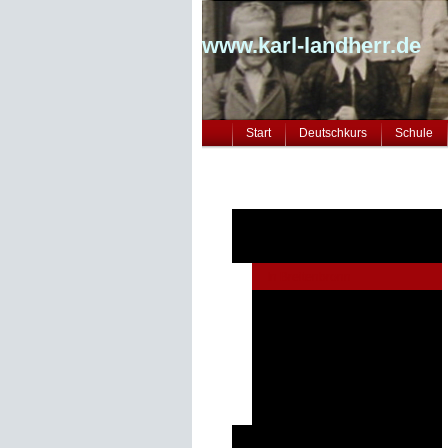
www.karl-landherr.de
Start
Deutschkurs
Schule
Familie und Vorfahren
Wie die Zeit vergeht...
In Breitenbronn
In Forchheim u. Ingolstadt
50 Jahre Abitur 2019
Wehrdienst und Studium
Lehrer-Zeit
50 - 60 - 70
Freizeit