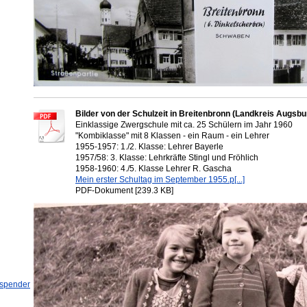
Bilder von der Schulzeit in Breitenbronn (Landkreis Augsb
Einklassige Zwergschule mit ca. 25 Schülern im Jahr 1960
"Kombiklasse" mit 8 Klassen - ein Raum - ein Lehrer
1955-1957: 1./2. Klasse: Lehrer Bayerle
1957/58: 3. Klasse: Lehrkräfte Stingl und Fröhlich
1958-1960: 4./5. Klasse Lehrer R. Gascha
Mein erster Schultag im September 1955.p[...]
PDF-Dokument [239.3 KB]
spendenprojekt