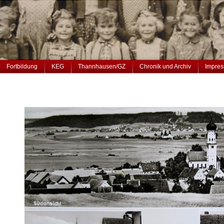
Fortbildung
KEG
Thannhausen/GZ
Chronik und Archiv
Impres