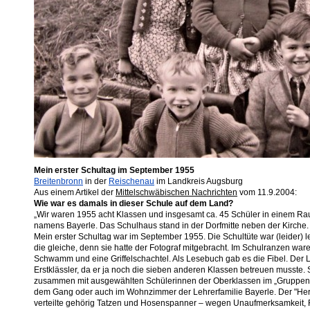
Mein erster Schultag im September 1955
Breitenbronn
in der
Reischenau
im Landkreis Augsburg
Aus einem Artikel der
Mittelschwäbischen Nachrichten
vom 11.9.2004:
Wie war es damals in dieser Schule auf dem Land?
„Wir waren 1955 acht Klassen und insgesamt ca. 45 Schüler in einem Rau
namens Bayerle. Das Schulhaus stand in der Dorfmitte neben der Kirche
Mein erster Schultag war im September 1955. Die Schultüte war (leider) le
die gleiche, denn sie hatte der Fotograf mitgebracht. Im Schulranzen ware
Schwamm und eine Griffelschachtel. Als Lesebuch gab es die Fibel. Der Le
Erstklässler, da er ja noch die sieben anderen Klassen betreuen musste. S
zusammen mit ausgewählten Schülerinnen der Oberklassen im „Gruppen
dem Gang oder auch im Wohnzimmer der Lehrerfamilie Bayerle. Der "Herr
verteilte gehörig Tatzen und Hosenspanner – wegen Unaufmerksamkeit, F