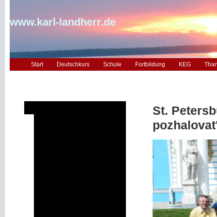
www.karl-landherr.de
Start
Deutschkurs
Schule
Fortbildung
KEG
Tha
St. Peters
KEG-Reisen - Überblick
Bonn/Köln ... 1984
pozhalovat
Berlin 1988
Rom 1990
London 1992
Paris 1994
Florenz 1996
Istanbul 1998
New York 2000