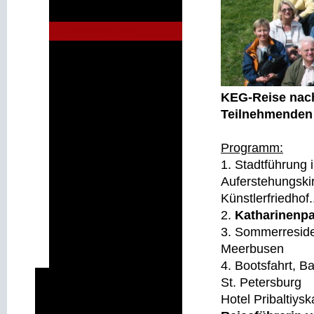
Sizilien 2002
St. Petersburg 2004
Island 2006
Lissabon 2008
V.A.E. 2009
KEG-Reise nach 
Israel 2011
Teilnehmenden
V.A.E. 2012
Griechenland 2013
Programm:
1. Stadtführung 
Costa Rica 2014
Auferstehungskir
Israel 2015
Künstlerfriedhof.
Marrakesch 2016
2.
Katharinenpa
Jordanien 2017
3. Sommerresid
Norwegen 2018
Meerbusen
Island 2019
4. Bootsfahrt, B
Costa Rica - 4 Bilderreihen
St. Petersburg
Referat Rechtsberatung
Hotel Pribaltiys