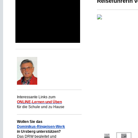
Reiseführerin v
Volksmusikalische Familienwoche
LVHS Wies
Pressereferat Bezirk
Landkreisfilm Günzburg
Synagoge Ichenhausen
Kreisverband Günzburg - Chronik
Interessante Links zum
ONLINE-Lernen und Üben
für die Schule und zu Hause
Wollen Sie das
Dominikus-Ringeisen-Werk
in Ursberg unterstützen?
Das DRW begleitet und