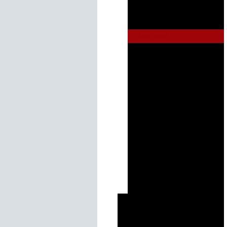
Sizilien 2002
St. Petersburg 2004
Island 2006
Lissabon 2008
V.A.E. 2009
Israel 2011
V.A.E. 2012
Griechenland 2013
Costa Rica 2014
Israel 2015
Marrakesch 2016
Jordanien 2017
Norwegen 2018
Island 2019
Costa Rica - 4 Bilderreihen
Referat Rechtsberatung