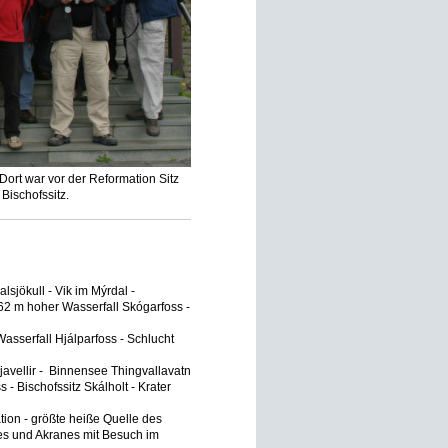
ort war vor der Reformation Sitz
Bischofssitz.
jökull - Vik im Mýrdal -
62 m hoher Wasserfall Skógarfoss -
Wasserfall Hjálparfoss - Schlucht
avellir - Binnensee Thingvallavatn
 - Bischofssitz Skálholt - Krater
ation - größte heiße Quelle des
nes und Akranes mit Besuch im