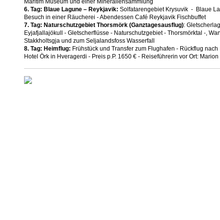
Maritim Museum und einer Mineraliensammlung
6. Tag: Blaue Lagune – Reykjavik:
Solfatarengebiet Krysuvik - Blaue La
Besuch in einer Räucherei - Abendessen Café Reykjavik Fischbuffet
7. Tag: Naturschutzgebiet Thorsmörk (Ganztagesausflug)
: Gletscherl
Eyjafjallajökull - Gletscherflüsse - Naturschutzgebiet - Thorsmörktal -, W
Stakkholtsgja und zum Seljalandsfoss Wasserfall
8. Tag: Heimflug:
Frühstück und Transfer zum Flughafen - Rückflug nach
Hotel Örk in Hveragerdi - Preis p.P. 1650 € - Reiseführerin vor Ort: Marion