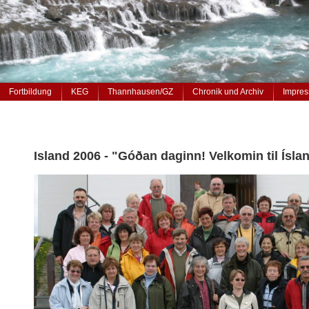
Fortbildung
KEG
Thannhausen/GZ
Chronik und Archiv
Impres
Island 2006 - "Góðan daginn! Velkomin til Ísla