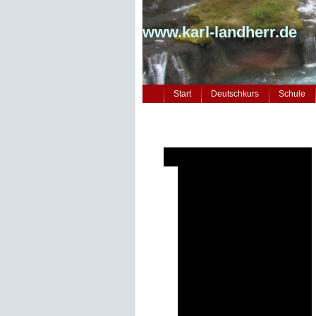
www.karl-landherr.de
Start
Deutschkurs
Schule
KEG-Reisen - Überblick
Bonn/Köln ... 1984
Berlin 1988
Rom 1990
London 1992
Paris 1994
Florenz 1996
Istanbul 1998
New York 2000