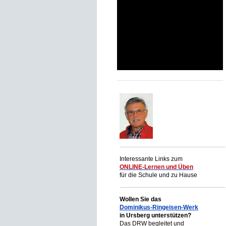
Volksmusikalische Familienwoche
LVHS Wies
Pressereferat Bezirk
Landkreisfilm Günzburg
Synagoge Ichenhausen
Kreisverband Günzburg - Chronik
Interessante Links zum
ONLINE-Lernen und Üben
für die Schule und zu Hause
Wollen Sie das
Dominikus-Ringeisen-Werk
in Ursberg unterstützen?
Das DRW begleitet und