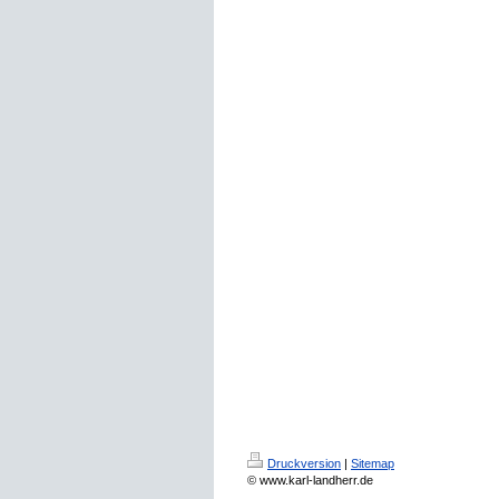
Druckversion
|
Sitemap
© www.karl-landherr.de