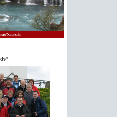
sum/Datensch.
nds"