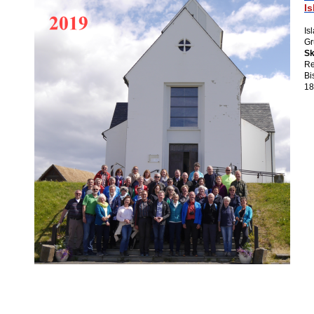
Is
Is
Gr
Sk
Re
Bi
18