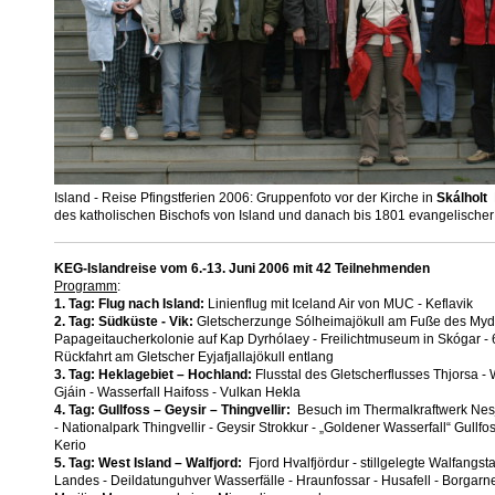
Island - Reise Pfingstferien 2006: Gruppenfoto vor der Kirche in
Skálholt
D
des katholischen Bischofs von Island und danach bis 1801 evangelischer 
KEG-Islandreise vom 6.-13. Juni 2006 mit 42 Teilnehmenden
Programm
:
1. Tag: Flug nach Island:
Linienflug mit Iceland Air von MUC - Keflavik
2. Tag: Südküste - Vik:
Gletscherzunge Sólheimajökull am Fuße des Mydals
Papageitaucherkolonie auf Kap Dyrhólaey - Freilichtmuseum in Skógar - 
Rückfahrt am Gletscher Eyjafjallajökull entlang
3. Tag: Heklagebiet – Hochland:
Flusstal des Gletscherflusses Thjorsa - 
Gjáin - Wasserfall Haifoss - Vulkan Hekla
4. Tag: Gullfoss – Geysir – Thingvellir:
Besuch im Thermalkraftwerk Nesj
- Nationalpark Thingvellir - Geysir Strokkur - „Goldener Wasserfall“ Gullfoss
Kerio
5. Tag: West Island – Walfjord:
Fjord Hvalfjördur - stillgelegte Walfangst
Landes - Deildatunguhver Wasserfälle - Hraunfossar - Husafell - Borgar