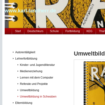
www.karl-landherr.de
Start
Deutschkurs
Schule
Fortbildung
KEG
Tha
Umweltbil
Autorentätigkeit
Lehrerfortbildung
Kinder- und Jugendliteratur
Medienerziehung
Lernen mit dem Computer
Referate und Projekte
Umweltbildung
Umweltbildung in Schwaben
Elternbildung