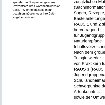
zusätzlichen Mat
spendet der Shop einen gewissen
Prozentsatz Ihres Warenkorbwerts an
(Sachinformation
das DRW, ohne dass Sie mehr
Sagen, Rezepte
bezahlen müssen oder Ihre Daten
angeben müssen.
Bastelanleitunge
RAUS 1 und 2 sin
hervorragend
für Jugendgruppe
Naturlehrpfade
Inhaltsverzeich
Nach dem großen
Trilogie wieder
von Praktikern fü
RAUS 3
(RAUS z
Jugendgruppenar
Schullandheimau
Schwerpunkte de
Artenkenntnis
sowie der Umwelt