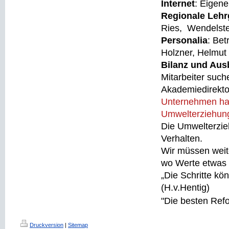
Internet
: Eigen
Regionale Leh
Ries, Wendelstei
Personalia
: Be
Holzner, Helmut
Bilanz und Ausb
Mitarbeiter such
Akademiedirektor
Unternehmen hat 
Umwelterziehung.
Die Umwelterzie
Verhalten.
Wir müssen weit
wo Werte etwas 
„Die Schritte kö
(H.v.Hentig)
"Die besten Refo
Druckversion
|
Sitemap