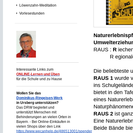
Löwenzahn-Meditation
Vorlesestunden
Naturerlebnisp
Umwelterziehu
RAUS :
R
iec
R egionaler A
Interessante Links zum
Die beliebteste 
ONLINE-Lernen und Üben
RAUS 1
wurde vo
für die Schule und zu Hause
ins Schulgeländ
bietet in den Ta
Wollen Sie das
Dominikus-Ringeisen-Werk
eines Naturerle
in Ursberg unterstützen?
Naturphänomene
Das DRW begleitet und
unterstützt Menschen mit
RAUS 2
ist ganz
Behinderungen an vielen Orten in
Eine Naturerlebn
Bayern. - Bei Online-Einkäufen in
vielen Shops über den Link
Beide Bände biet
https://www.wecanhelp.de/486513001/spendenprojekt