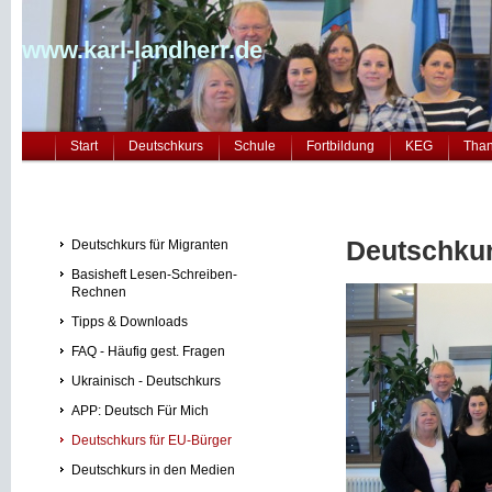
www.karl-landherr.de
Start
Deutschkurs
Schule
Fortbildung
KEG
Tha
Deutschkur
Deutschkurs für Migranten
Basisheft Lesen-Schreiben-
Rechnen
Tipps & Downloads
FAQ - Häufig gest. Fragen
Ukrainisch - Deutschkurs
APP: Deutsch Für Mich
Deutschkurs für EU-Bürger
Deutschkurs in den Medien