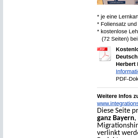
* je eine Lernka
* Foliensatz un
* kostenlose Le
(72 Seiten) bei
Kostenl
Deutschl
Herbert
Informati
PDF-Dok
Weitere Infos z
www.integrations
Diese Seite p
ganz Bayern
,
Migrationshin
verlinkt werd