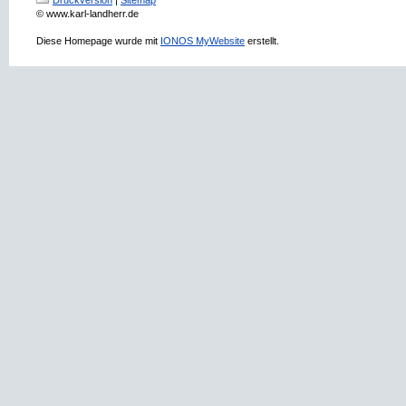
Druckversion
|
Sitemap
© www.karl-landherr.de
Diese Homepage wurde mit
IONOS MyWebsite
erstellt.