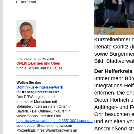
Das Team
Kursteilnehmeri
Renate Görlitz (
sowie Bürgermei
Interessante Links zum
Bild: Stadtverw
ONLINE-Lernen und Üben
für die Schule und zu Hause
Der Helferkreis
Immer mehr Bürg
Wollen Sie das
Integrations-He
Dominikus-Ringeisen-Werk
erlernen. Die e
in Ursberg unterstützen?
Das DRW begleitet und
Dieter Hörtrich 
unterstützt Menschen mit
Anfänger- und F
Behinderungen an vielen Orten in
Bayern. - Bei Online-Einkäufen in
Ort“ besuchten 
vielen Shops über den Link
und erhielten v
https://www.wecanhelp.de/486513001/spendenprojekt
spendet der Shop einen gewissen
Anschließend ste
Prozentsatz Ihres Warenkorbwerts an