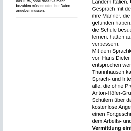
Ländern Italien
das DRW, ohne dass Sie mehr
bezahlen müssen oder Ihre Daten
Gespräch mit de
angeben müssen.
ihre Männer, die
gefunden haben.
die Schule besu
lernen, hatten a
verbessern.
Mit dem Sprachku
von Hans Dieter
entsprochen wer
Thannhausen kam
Sprach- und Inte
alle, die ohne P
Anton-Höfer-Gru
Schülern über d
kostenlose Angeb
einen Fortgeschr
dem Arbeits- un
Vermittlung ei