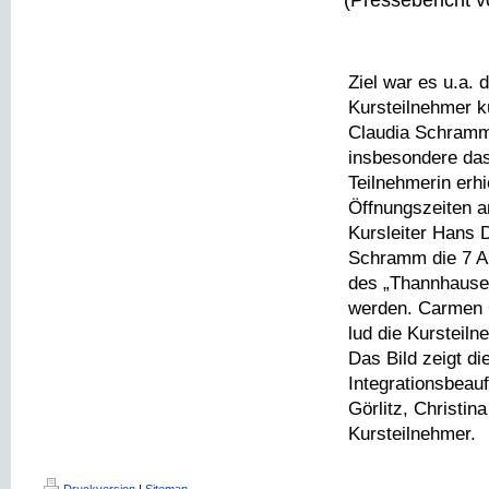
(Pressebericht 
Ziel war es u.a. 
Kursteilnehmer k
Claudia Schramm e
insbesondere das
Teilnehmerin erh
Öffnungszeiten a
Kursleiter Hans D
Schramm die 7 A
des „Thannhauser
werden. Carmen G
lud die Kursteil
Das Bild zeigt di
Integrationsbeauf
Görlitz, Christin
Kursteilnehmer.